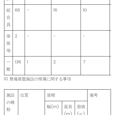
組
66
-
16
10
1
合
員
保
2
-
-
-
2
留
地
一
136
1
2
7
8
般
10. 整備基盤施設の帰属に関する事項
施設
位置
規模
備考
の種
幅(m)
延長
面積
類
(m)
(㎡)