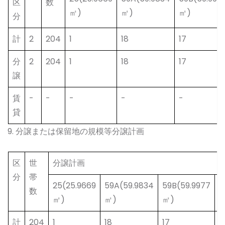
区
数
㎡)
㎡)
㎡)
分
計
2
204
1
18
17
分
2
204
1
18
17
譲
賃
-
-
-
-
-
貸
9. 分譲または保留地の規模等分譲計画
区
世
分譲計画
分
帯
25(25.9669
59A(59.9834
59B(59.9977
7
数
㎡)
㎡)
㎡)
㎡
計
204
1
18
17
9