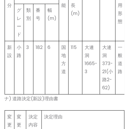
分
能
長
用
グ
類
番
幅
(m)
形
レ
別
号
(m)
態
ー
ド
新
小
3
182
6
国
115
大連
大連
一
設
路
地
洞
洞
般
方
1665-
373-
道
道
3
21(小
路
路2-
62)
ナ) 道路決定(新設)理由書
変
変
決定
決定理由
更
更
内容