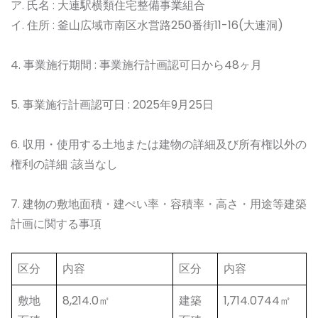
ア. 氏名 : 大連駅横類住宅整備事業組合
イ. 住所 : 釜山広域市南区水営路250番街11-16(大連洞)
4. 事業施行期間 : 事業施行計画認可日から48ヶ月
5. 事業施行計画認可日 : 2025年9月25日
6. 収用・使用する土地または建物の詳細及び所有権以外の
権利の詳細 :該当なし
7. 建物の敷地面積・建ぺい率・容積率・高さ・用途等建築
計画に関する事項
区分
内容
区分
内容
敷地
8,214.0㎡
建築
1,714.0744㎡