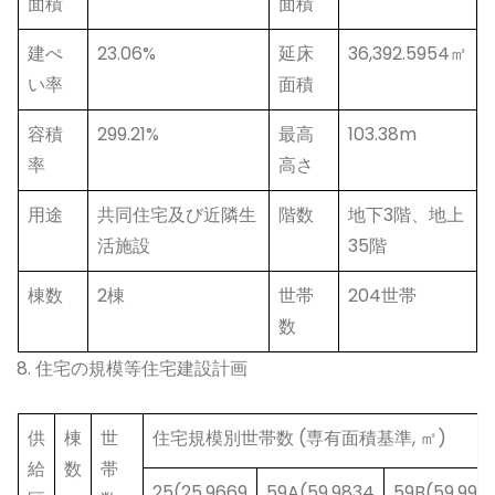
面積
面積
建ぺ
23.06%
延床
36,392.5954㎡
い率
面積
容積
299.21%
最高
103.38m
率
高さ
用途
共同住宅及び近隣生
階数
地下3階、地上
活施設
35階
棟数
2棟
世帯
204世帯
数
8. 住宅の規模等住宅建設計画
供
棟
世
住宅規模別世帯数 (専有面積基準, ㎡)
給
数
帯
25(25.9669
59A(59.9834
59B(59.997