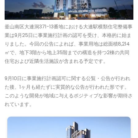
釜山南区大連洞371-13番地における大連駅横類住宅整備事
業は9月25日に事業施行計画の認可を受け、本格的に始ま
りました。今回の公告によれば、事業用地は総面積8,214
㎡で、地下3階から地上35階までの構造を持つ2棟の共同
住宅および近隣生活施設が含まれる予定です。
9月10日に事業施行計画認可に関する公覧・公告が行われ
た後、1ヶ月も経たずに実質的な公告が行われた形です。
このような開発が地域に与えるポジティブな影響が期待さ
れています。