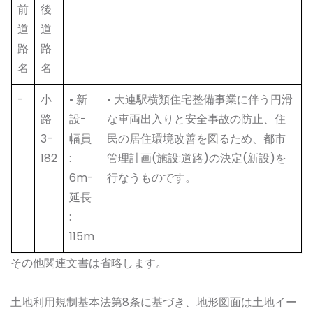
前
後
道
道
路
路
名
名
-
小
• 新
• 大連駅横類住宅整備事業に伴う円滑
路
設-
な車両出入りと安全事故の防止、住
3-
幅員
民の居住環境改善を図るため、都市
182
:
管理計画(施設:道路)の決定(新設)を
6m-
行なうものです。
延長
:
115m
その他関連文書は省略します。
土地利用規制基本法第8条に基づき、地形図面は土地イー