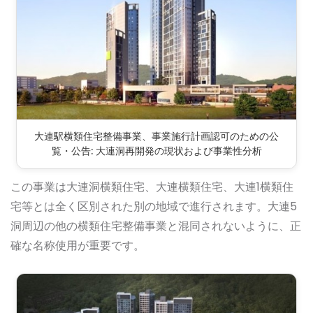
大連駅横類住宅整備事業、事業施行計画認可のための公
覧・公告: 大連洞再開発の現状および事業性分析
この事業は大連洞横類住宅、大連横類住宅、大連1横類住
宅等とは全く区別された別の地域で進行されます。大連5
洞周辺の他の横類住宅整備事業と混同されないように、正
確な名称使用が重要です。