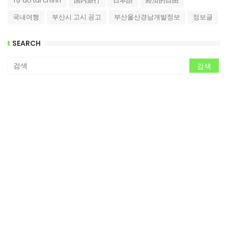
Tự do tài chính
国内旅行
日本語
経済的自由
국내여행
부산시 고시 공고
부산울산경남개발정보
정보글
SEARCH