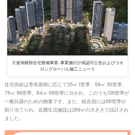
大連洞横類住宅整備事業: 事業施行計画認可公告およびコオ
ロングローバル施工ニュース
住宅供給は専有面積に応じて25㎡ 1世帯、59㎡ 35世帯、
75㎡ 99世帯、84㎡ 69世帯に分かれ、このうち136世帯が
一般分譲のための物量です。また、組合員には66世帯が
割り当てられ、近隣生活施設は289㎡の大きさで設計され
ました。