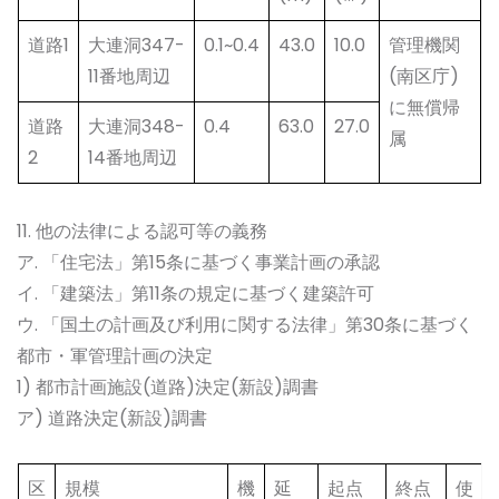
道路1
大連洞347-
0.1~0.4
43.0
10.0
管理機関
11番地周辺
(南区庁)
に無償帰
道路
大連洞348-
0.4
63.0
27.0
属
2
14番地周辺
11. 他の法律による認可等の義務
ア. 「住宅法」第15条に基づく事業計画の承認
イ. 「建築法」第11条の規定に基づく建築許可
ウ. 「国土の計画及び利用に関する法律」第30条に基づく
都市・軍管理計画の決定
1) 都市計画施設(道路)決定(新設)調書
ア) 道路決定(新設)調書
区
規模
機
延
起点
終点
使