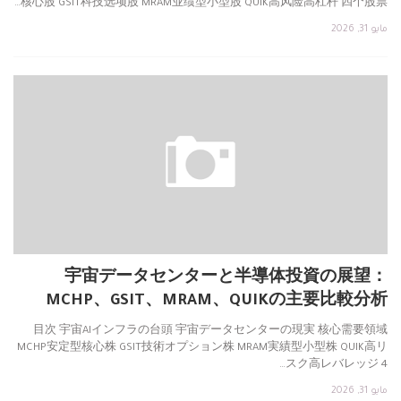
核心股 GSIT科技选项股 MRAM业绩型小型股 QUIK高风险高杠杆 四个股票…
مايو 31, 2026
宇宙データセンターと半導体投資の展望：
MCHP、GSIT、MRAM、QUIKの主要比較分析
目次 宇宙AIインフラの台頭 宇宙データセンターの現実 核心需要領域
MCHP安定型核心株 GSIT技術オプション株 MRAM実績型小型株 QUIK高リ
スク高レバレッジ 4…
مايو 31, 2026