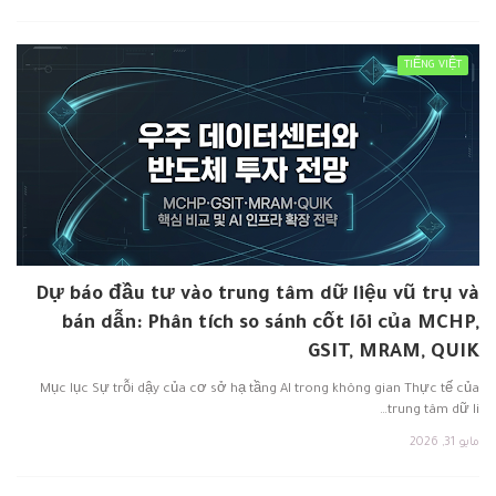
TIẾNG VIỆT
Dự báo đầu tư vào trung tâm dữ liệu vũ trụ và
bán dẫn: Phân tích so sánh cốt lõi của MCHP,
GSIT, MRAM, QUIK
Mục lục Sự trỗi dậy của cơ sở hạ tầng AI trong không gian Thực tế của
trung tâm dữ li…
مايو 31, 2026