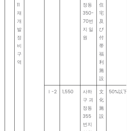
11
정동
住
재
350-
宅
개
70번
及
발
지 일
び
정
원
付
비
帯
구
福
역
利
施
設
Ⅰ-2
1,550
사하
文
50%以下
구 괴
化
정동
施
355
設
번지