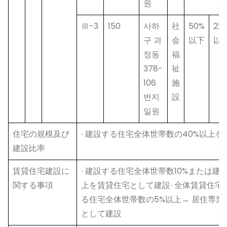
원
Ⅲ-3
150
사하
社
50%
22
구 괴
会
以下
以
정동
福
378-
祉
106
施
번지
設
일원
住宅の規模及び
∙ 建設する住宅全体世帯数の40%以上を
建設比率
賃貸住宅建設に
∙ 建設する住宅全体世帯数10%または建
関する事項
上を賃貸住宅として建設∙ 全体賃貸住宅
る住宅全体世帯数の5%以上→ 居住専業
として建設