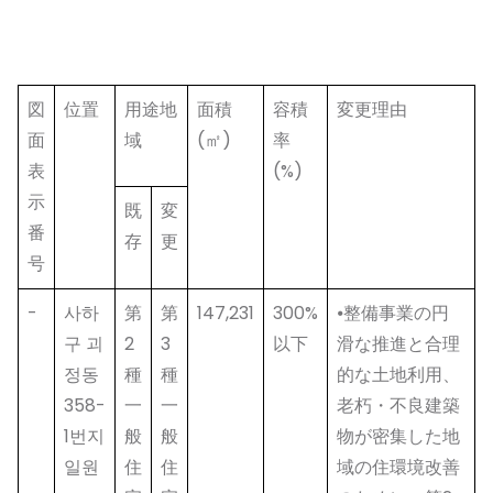
図
位置
用途地
面積
容積
変更理由
面
域
(㎡)
率
表
(%)
示
既
変
番
存
更
号
-
사하
第
第
147,231
300%
⦁整備事業の円
구 괴
2
3
以下
滑な推進と合理
정동
種
種
的な土地利用、
358-
一
一
老朽・不良建築
1번지
般
般
物が密集した地
일원
住
住
域の住環境改善