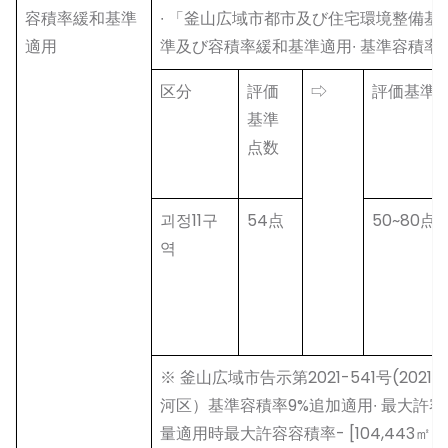
容積率緩和基準
∙ 「釜山広域市都市及び住宅環境整備
適用
準及び容積率緩和基準適用∙ 基準容積率算定
区分
評価
⇨
評価基準
基準
点数
괴정11구
54点
50~80点
역
※ 釜山広域市告示第2021-541号(2021
河区）基準容積率9%追加適用∙ 最大許
量適用時最大許容容積率- [104,443㎡×(24