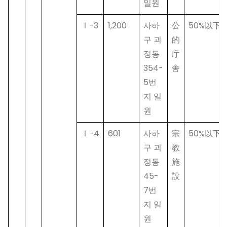
일원
Ⅰ-3
1,200
사하
公
50%以下
구 괴
的
정동
庁
354-
舎
5번
지 일
원
Ⅰ-4
601
사하
宗
50%以下
구 괴
教
정동
施
45-
設
7번
지 일
원