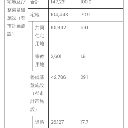
宅地及び
合計
147,231
100.0
整備基盤
宅地
104,443
70.9
施設（都
市計画施
共同
101,842
69.1
設）
住宅
用地
宗教
2,601
1.8
用地
整備基
42,788
29.1
盤施設
（都市
計画施
設）
道路
26,127
17.7