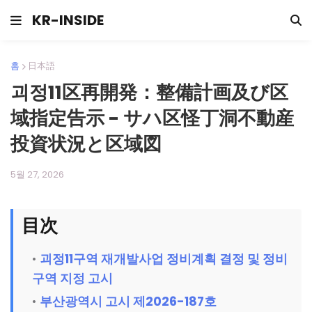
KR-INSIDE
홈
日本語
괴정11区再開発：整備計画及び区
域指定告示 - サハ区怪丁洞不動産
投資状況と区域図
5월 27, 2026
目次
괴정11구역 재개발사업 정비계획 결정 및 정비
구역 지정 고시
부산광역시 고시 제2026-187호