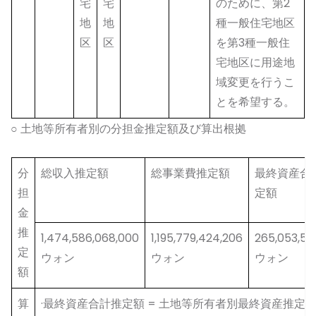
宅
宅
のために、第2
地
地
種一般住宅地区
区
区
を第3種一般住
宅地区に用途地
域変更を行うこ
とを希望する。
○ 土地等所有者別の分担金推定額及び算出根拠
分
総収入推定額
総事業費推定額
最終資産合
担
定額
金
推
1,474,586,068,000
1,195,779,424,206
265,053,52
定
ウォン
ウォン
ウォン
額
算
·最終資産合計推定額 = 土地等所有者別最終資産推定額