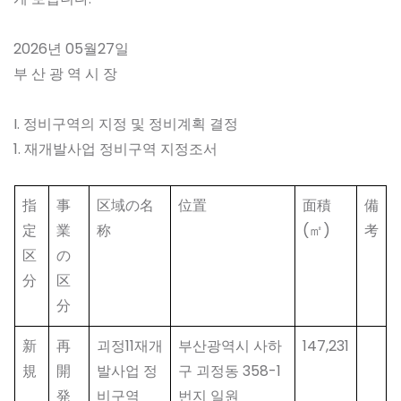
2026년 05월27일
부 산 광 역 시 장
I. 정비구역의 지정 및 정비계획 결정
1. 재개발사업 정비구역 지정조서
指
事
区域の名
位置
面積
備
定
業
称
(㎡)
考
区
の
分
区
分
新
再
괴정11재개
부산광역시 사하
147,231
規
開
발사업 정
구 괴정동 358-1
発
비구역
번지 일원