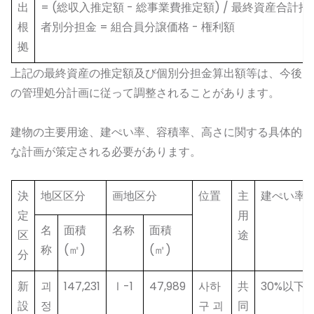
出
= (総収入推定額 - 総事業費推定額) / 最終資産合計
根
者別分担金 = 組合員分譲価格 - 権利額
拠
上記の最終資産の推定額及び個別分担金算出額等は、今後
の管理処分計画に従って調整されることがあります。
建物の主要用途、建ぺい率、容積率、高さに関する具体的
な計画が策定される必要があります。
決
地区区分
画地区分
位置
主
建ぺい率
定
用
名
面積
名称
面積
区
途
称
(㎡)
(㎡)
分
新
괴
147,231
Ⅰ-1
47,989
사하
共
30%以下
設
정
구 괴
同