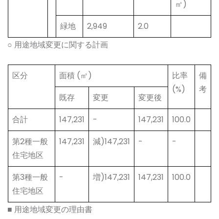
㎡)
緑地
2,949
2.0
○ 用途地域変更に関する計画
区分
面積 (㎡)
比率
備
(%)
考
既存
変更
変更後
合計
147,231
-
147,231
100.0
第2種一般
147,231
減)147,231
-
-
住宅地区
第3種一般
-
増)147,231
147,231
100.0
住宅地区
■ 用途地域変更の理由書