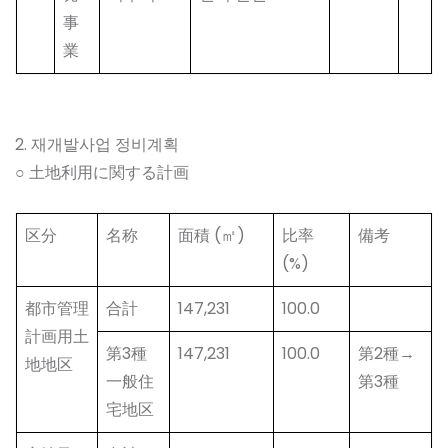
事
業
2. 재개발사업 정비계획
○ 土地利用に関する計画
区分
名称
面積 (㎡)
比率
備考
(%)
都市管理
合計
147,231
100.0
計画用土
第3種
147,231
100.0
第2種→
地地区
一般住
第3種
宅地区