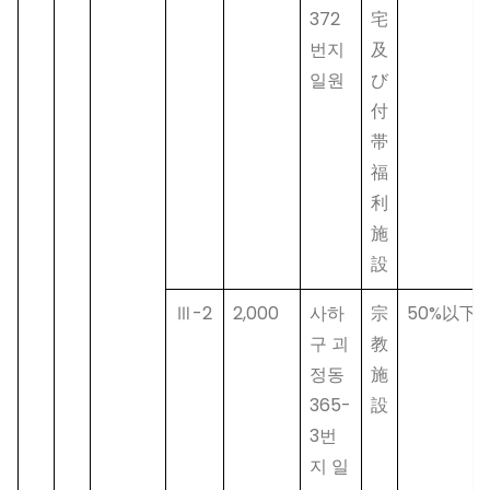
372
宅
번지
及
일원
び
付
帯
福
利
施
設
Ⅲ-2
2,000
사하
宗
50%以下
구 괴
教
정동
施
365-
設
3번
지 일