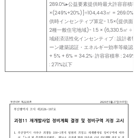
289.0%▸公益要素提供時最大許容容積率- [
×(249%+20%)]÷104,443㎡ = 26
供時インセンティブ算定- 1.5×(提供面積 
2種一般住宅地域)- 1.5 × (6,330.5㎡ ÷ 10
域経済活性化インセンティブ : 設計者5%
ーン建築認証・エネルギー効率等級認証 : 6%▸
+ 5% + 6% = 34.2%∙ 許容容積率 : 249%
: 271%以下