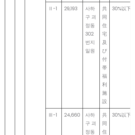
Ⅱ-1
29,193
사하
共
30%以下
구 괴
同
정동
住
302
宅
번지
及
일원
び
付
帯
福
利
施
設
Ⅲ-1
24,660
사하
共
30%以下
구 괴
同
정동
住