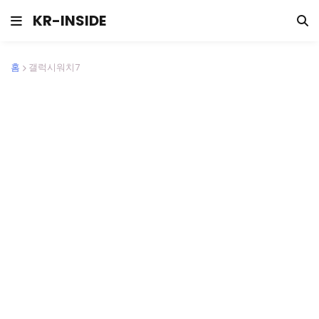
KR-INSIDE
홈
갤럭시워치7