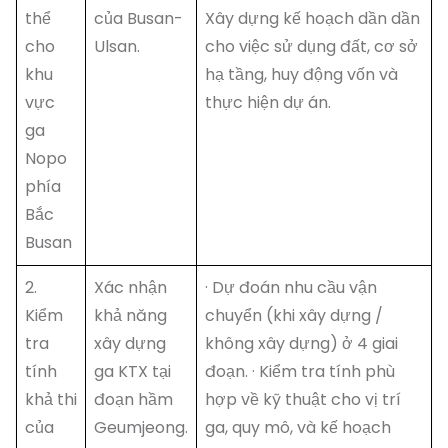
thể
của Busan-
Xây dựng kế hoạch dần dần
cho
Ulsan.
cho việc sử dụng đất, cơ sở
khu
hạ tầng, huy động vốn và
vực
thực hiện dự án.
ga
Nopo
phía
Bắc
Busan
2.
Xác nhận
· Dự đoán nhu cầu vận
Kiểm
khả năng
chuyển (khi xây dựng /
tra
xây dựng
không xây dựng) ở 4 giai
tính
ga KTX tại
đoạn. · Kiểm tra tính phù
khả thi
đoạn hầm
hợp về kỹ thuật cho vị trí
của
Geumjeong.
ga, quy mô, và kế hoạch