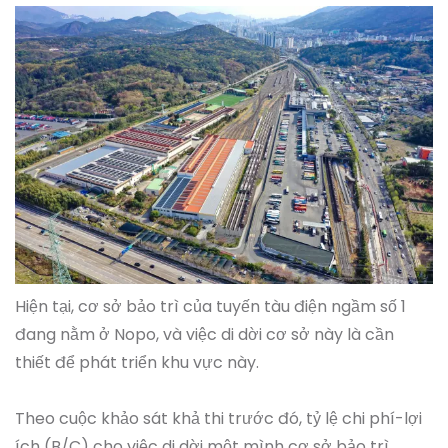
Hiện tại, cơ sở bảo trì của tuyến tàu điện ngầm số 1
đang nằm ở Nopo, và việc di dời cơ sở này là cần
thiết để phát triển khu vực này.
Theo cuộc khảo sát khả thi trước đó, tỷ lệ chi phí-lợi
ích (B/C) cho việc di dời một mình cơ sở bảo trì