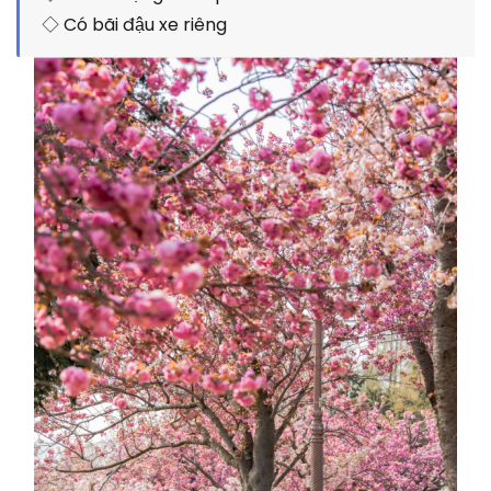
◇ Có bãi đậu xe riêng